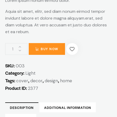
Lorem ipsum nonum eirmod dolor.
Aquia sit amet, elitr, sed diam nonum eirmod tempor
invidunt labore et dolore magna aliquyam.erat, sed
diam voluptua. At vero accusam et justo duo dolores
et ea rebum.
BUY NOW
SKU:
003
Category:
Light
Tags:
,
,
,
cover
decor
design
home
Product ID:
2377
DESCRIPTION
ADDITIONAL INFORMATION