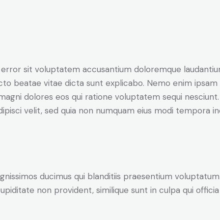
us error sit voluptatem accusantium doloremque laudanti
itecto beatae vitae dicta sunt explicabo. Nemo enim ipsam
r magni dolores eos qui ratione voluptatem sequi nesciun
adipisci velit, sed quia non numquam eius modi tempora 
ignissimos ducimus qui blanditiis praesentium voluptatum 
piditate non provident, similique sunt in culpa qui officia