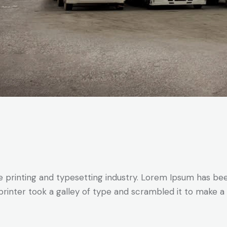
3
3
 printing and typesetting industry. Lorem Ipsum has be
rinter took a galley of type and scrambled it to make 