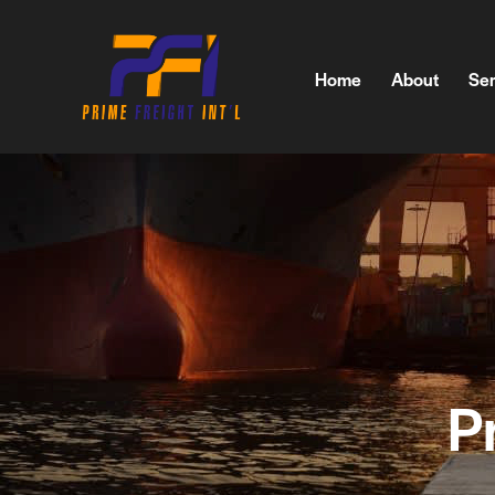
Home
About
Ser
Home
About
Service
P