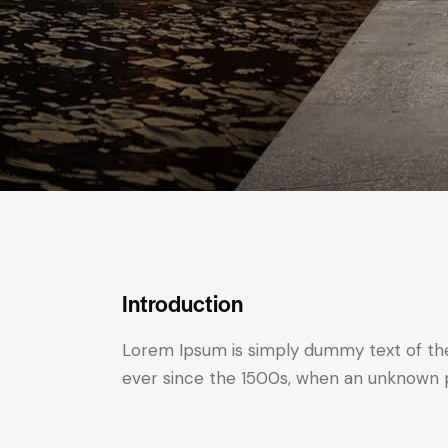
+ 310-923-990
+ 310-923-990
Introduction
Lorem Ipsum is simply dummy text of the
ever since the 1500s, when an unknown p